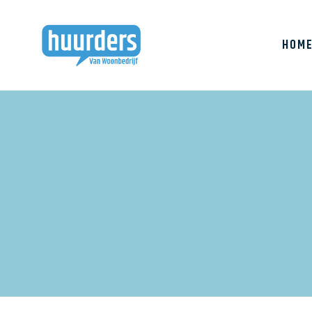
HOM
Huurderslijn
Bewonersbijeenkoms
huurdersvergadering
Klachten
Buurtbabbel
Prestatieafspraken