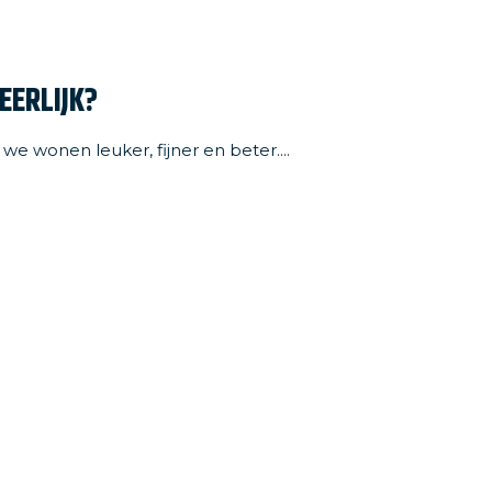
n nieuwsbrief
EERLIJK?
e wonen leuker, fijner en beter....