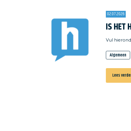
Woonbedrijf
Huurverhoging
02.07.2026
IS HET 
Vul hierond
Algemeen
Lees verde