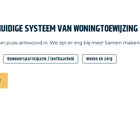
of onderhoud
Aanmelde
HUIDIGE SYSTEEM VAN WONINGTOEWIJZING 
er jouw antwoord in. We zijn er erg blij mee! Samen maken w
Bewonersparticipatie / leefbaarheid
Wonen en zorg
r