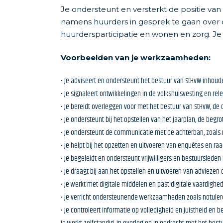
Je ondersteunt en versterkt de positie va
namens huurders in gesprek te gaan over di
huurdersparticipatie en wonen en zorg. Je
Voorbeelden van je werkzaamheden:
• Je adviseert en ondersteunt het bestuur van StHvW inhoudel
• Je signaleert ontwikkelingen in de volkshuisvesting en rel
• Je bereidt overleggen voor met het bestuur van StHvW, de
• Je ondersteunt bij het opstellen van het jaarplan, de begro
• Je ondersteunt de communicatie met de achterban, zoals
• Je helpt bij het opzetten en uitvoeren van enquêtes en r
• Je begeleidt en ondersteunt vrijwilligers en bestuursleden i
• Je draagt bij aan het opstellen en uitvoeren van adviezen 
• Je werkt met digitale middelen en past digitale vaardighe
• Je verricht ondersteunende werkzaamheden zoals notuler
• Je controleert informatie op volledigheid en juistheid en 