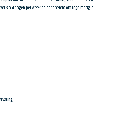
eels op locatie in Eindhoven op afstemming met het bestuur
over 3 à 4 dagen per week en bent bereid om regelmatig ’s
ervaring);