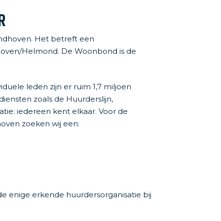
n nieuwsbrief
R
ndhoven. Het betreft een
indhoven/Helmond. De Woonbond is de
uele leden zijn er ruim 1,7 miljoen
iensten zoals de Huurderslijn,
ie: iedereen kent elkaar. Voor de
hoven zoeken wij een:
 enige erkende huurdersorganisatie bij