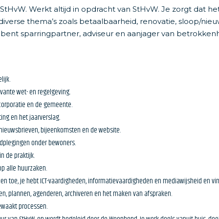
n StHvW. Werkt altijd in opdracht van StHvW. Je zorgt dat 
verse thema’s zoals betaalbaarheid, renovatie, sloop/nieuw
 bent sparringpartner, adviseur en aanjager van betrokkenh
ijk.
evante wet- en regelgeving.
 corporatie en de gemeente.
ting en het jaarverslag.
 nieuwsbrieven, bijeenkomsten en de website.
aadplegingen onder bewoners.
n de praktijk.
op alle huurzaken.
den toe, je hebt ICT-vaardigheden, informatievaardigheden en mediawijsheid en vin
en, plannen, agenderen, archiveren en het maken van afspraken.
bewaakt processen.