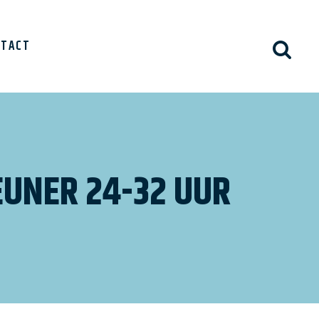
NTACT
UNER 24-32 UUR
ieven
ten
elde vragen
inkjes
s