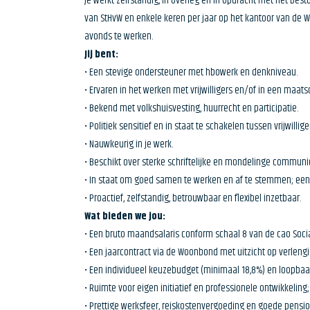
Je werkt zelfstandig, in overleg en in opdracht met het be
van StHvW en enkele keren per jaar op het kantoor van de W
avonds te werken.
Jij bent:
• Een stevige ondersteuner met hbowerk en denkniveau.
• Ervaren in het werken met vrijwilligers en/of in een maats
• Bekend met volkshuisvesting, huurrecht en participatie.
• Politiek sensitief en in staat te schakelen tussen vrijwil
• Nauwkeurig in je werk.
• Beschikt over sterke schriftelijke en mondelinge communi
• In staat om goed samen te werken en af te stemmen; een
• Proactief, zelfstandig, betrouwbaar en flexibel inzetbaar.
Wat bieden we jou:
• Een bruto maandsalaris conform schaal 8 van de cao Sociaal 
• Een jaarcontract via de Woonbond met uitzicht op verlengi
• Een individueel keuzebudget (minimaal 18,8%) en loopbaa
• Ruimte voor eigen initiatief en professionele ontwikkeling;
• Prettige werksfeer, reiskostenvergoeding en goede pensio