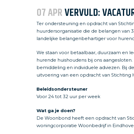
Woonbedrijf
07 APR
VERVULD: VACATUR
Huurverhoging
Ter ondersteuning en opdracht van Sticht
huurdersorganisatie die de belangen van 
landelijke belangenbehartiger voor huren
We staan voor betaalbaar, duurzaam en leef
hurende huishoudens bij ons aangesloten. N
bemiddeling en individuele adviezen. Bij 
uitvoering van een opdracht van Stichtin
Beleidsondersteuner
Voor 24 tot 32 uur per week
Wat ga je doen?
De Woonbond heeft een opdracht van Stic
woningcorporatie Woonbedrijf in Eindhoven.