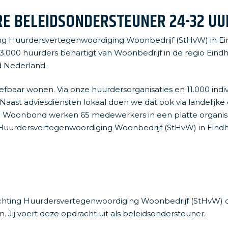
of onderhoud
Aanmelde
E BELEIDSONDERSTEUNER 24-32 UU
ing Huurdersvertegenwoordiging Woonbedrijf (StHvW) in Ei
33.000 huurders behartigt van Woonbedrijf in de regio E
d Nederland.
baar wonen. Via onze huurdersorganisaties en 11.000 individ
aast adviesdiensten lokaal doen we dat ook via landelijke d
de Woonbond werken 65 medewerkers in een platte organisat
g Huurdersvertegenwoordiging Woonbedrijf (StHvW) in Eind
hting Huurdersvertegenwoordiging Woonbedrijf (StHvW) de
 Jij voert deze opdracht uit als beleidsondersteuner.