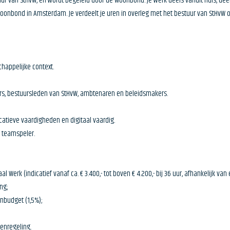
stuur van StHvW, en wordt begeleid door de Woonbond. Je werk deels vanuit huis, d
oonbond in Amsterdam. Je verdeelt je uren in overleg met het bestuur van StHvW 
chappelijke context.
ligers, bestuursleden van StHvW, ambtenaren en beleidsmakers.
catieve vaardigheden en digitaal vaardig.
 teamspeler.
Werk (indicatief vanaf ca. € 3.400,- tot boven € 4.200,- bij 36 uur, afhankelijk van 
ng;
nbudget (1,5%);
enregeling.