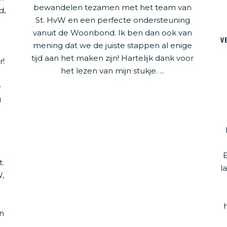
bewandelen tezamen met het team van
d,
St. HvW en een perfecte ondersteuning
vanuit de Woonbond. Ik ben dan ook van
V
mening dat we de juiste stappen al enige
tijd aan het maken zijn! Hartelijk dank voor
r!
het lezen van mijn stukje. ...
e
g
s
.
l
,
n