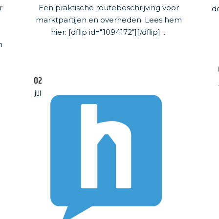
r
Een praktische routebeschrijving voor
d
marktpartijen en overheden. Lees hem
hier: [dflip id="1094172"][/dflip] ...
m
02
jul