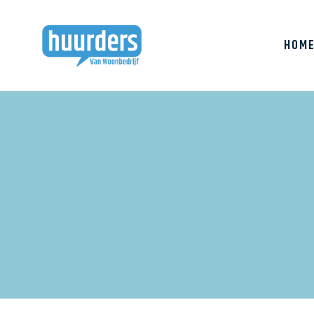
HOM
Huurderslijn
Bewonersbijeenkoms
huurdersvergadering
Klachten
Buurtbabbel
Prestatieafspraken