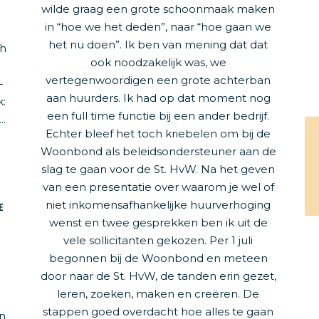
wilde graag een grote schoonmaak maken
in “hoe we het deden”, naar “hoe gaan we
het nu doen”. Ik ben van mening dat dat
ch
ook noodzakelijk was, we
vertegenwoordigen een grote achterban
-
aan huurders. Ik had op dat moment nog
:
een full time functie bij een ander bedrijf.
.
Echter bleef het toch kriebelen om bij de
Woonbond als beleidsondersteuner aan de
slag te gaan voor de St. HvW. Na het geven
van een presentatie over waarom je wel of
niet inkomensafhankelijke huurverhoging
E
wenst en twee gesprekken ben ik uit de
vele sollicitanten gekozen. Per 1 juli
begonnen bij de Woonbond en meteen
door naar de St. HvW, de tanden erin gezet,
n
leren, zoeken, maken en creëren. De
stappen goed overdacht hoe alles te gaan
n