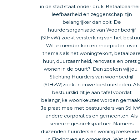
in de stad staat onder druk. Betaalbaarhei
leefbaarheid en zeggenschap zijn
belangrijker dan ooit. De
huurdersorganisatie van Woonbedrijf
(StHvW) zoekt versterking van het bestuu
Wil je meedenken en meepraten over
thema’s als het woningtekort, betaalbar
huur, duurzaamheid, renovatie en pretti
wonen in de buurt? Dan zoeken wij jou.
Stichting Huurders van woonbedrijf
(StHvW)zoekt nieuwe bestuursleden. Al
bestuurslid zit je aan tafel voordat
belangrijke woonkeuzes worden gemaakt
Je praat mee met bestuurders van StHvW
andere corporaties en gemeenten. Als
serieuze gesprekspartner. Namens
duizenden huurders en woningzoekende
in Eindhoven en omgeving. Wat is het