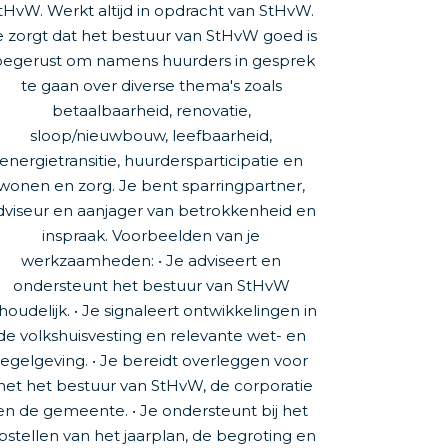
tHvW. Werkt altijd in opdracht van StHvW.
e zorgt dat het bestuur van StHvW goed is
oegerust om namens huurders in gesprek
te gaan over diverse thema's zoals
betaalbaarheid, renovatie,
sloop/nieuwbouw, leefbaarheid,
energietransitie, huurdersparticipatie en
wonen en zorg. Je bent sparringpartner,
dviseur en aanjager van betrokkenheid en
inspraak. Voorbeelden van je
werkzaamheden: • Je adviseert en
ondersteunt het bestuur van StHvW
houdelijk. • Je signaleert ontwikkelingen in
de volkshuisvesting en relevante wet- en
regelgeving. • Je bereidt overleggen voor
et het bestuur van StHvW, de corporatie
en de gemeente. • Je ondersteunt bij het
pstellen van het jaarplan, de begroting en