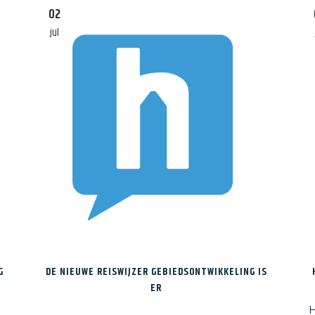
of onderhoud
02
Aanmelde
jul
G
DE NIEUWE REISWIJZER GEBIEDSONTWIKKELING IS
ER
H