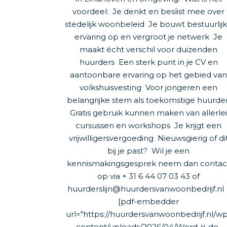
voordeel: Je denkt en beslist mee over
stedelijk woonbeleid Je bouwt bestuurlij
ervaring op en vergroot je netwerk Je
maakt écht verschil voor duizenden
huurders Een sterk punt in je CV en
aantoonbare ervaring op het gebied va
volkshuisvesting Voor jongeren een
belangrijke stem als toekomstige huurde
Gratis gebruik kunnen maken van allerle
cursussen en workshops Je krijgt een
vrijwilligersvergoeding Nieuwsgierig of di
bij je past? Wil je een
kennismakingsgesprek neem dan contac
op via + 31 6 44 07 03 43 of
huurderslijn@huurdersvanwoonbedrijf.n
[pdf-embedder
url="https://huurdersvanwoonbedrijf.nl/w
content/uploads/2026/04/Word-jij-de-