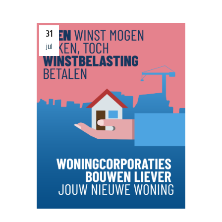
31
jul