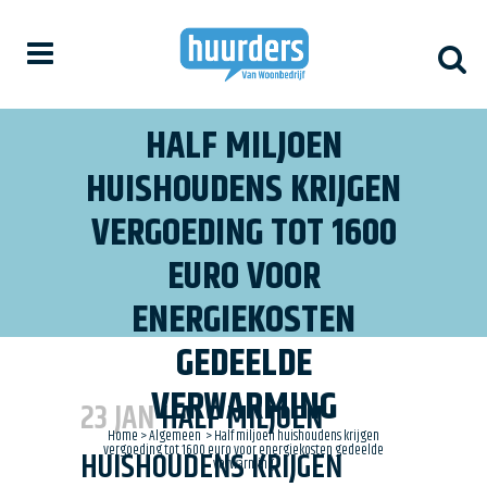
HALF MILJOEN
HUISHOUDENS KRIJGEN
VERGOEDING TOT 1600
EURO VOOR
ENERGIEKOSTEN
GEDEELDE
VERWARMING
23 JAN
HALF MILJOEN
Home
>
Algemeen
>
Half miljoen huishoudens krijgen
vergoeding tot 1600 euro voor energiekosten gedeelde
HUISHOUDENS KRIJGEN
verwarming