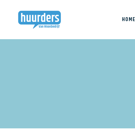
HOM
Huurderslijn
Bewonersbijeenkomst
huurdersvergadering
Klachten
Buurtbabbel
Prestatieafspraken