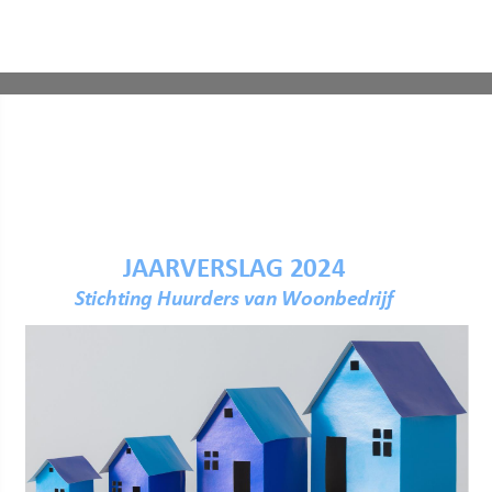
of onderhoud
Aanmelde