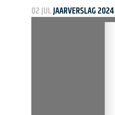
Woonbedrijf
02 JUL
JAARVERSLAG 2024
Huurverhoging