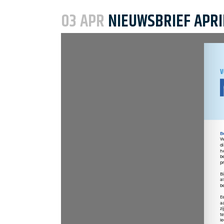
Woonbedrijf
03 APR
NIEUWSBRIEF APRI
Huurverhoging