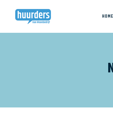
HOM
Huurderslijn
Bewonersbijeenkomst
huurdersvergadering
Klachten
Buurtbabbel
Prestatieafspraken