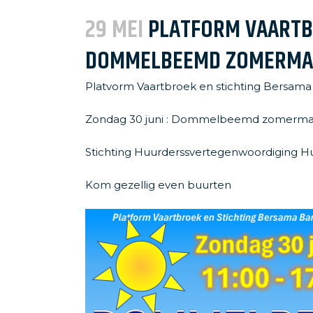
Woonbedrijf
29 MEI
PLATFORM VAARTB
Huurverhoging
DOMMELBEEMD ZOMERMA
Platvorm Vaartbroek en stichting Bersama
Zondag 30 juni : Dommelbeemd zomerma
Stichting Huurderssvertegenwoordiging Hu
Kom gezellig even buurten