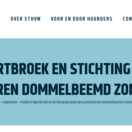
E
OVER STHVW
VOOR EN DOOR HUURDERS
CO
TBROEK EN STICHTIN
Bewonerscommissie
Nieuws
(opzetten)
t en
Nieuwsbr
REN DOMMELBEEMD Z
Actieve bewonerscommissies
en klankbordgroepen
Documen
Aansluiten bij een werkgroep
Veelgest
>
Algemeen
>
Platform Vaartbroek en stichting Bersama Baru presenteren Dommelbeemd zome
Aanmelden als vrijwilliger of
Handige l
bestuurslid
Vacature
Meedenken bij renovatie, sloop