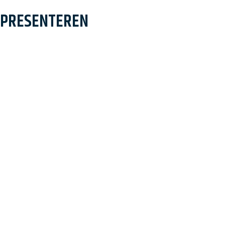
n nieuwsbrief
 PRESENTEREN