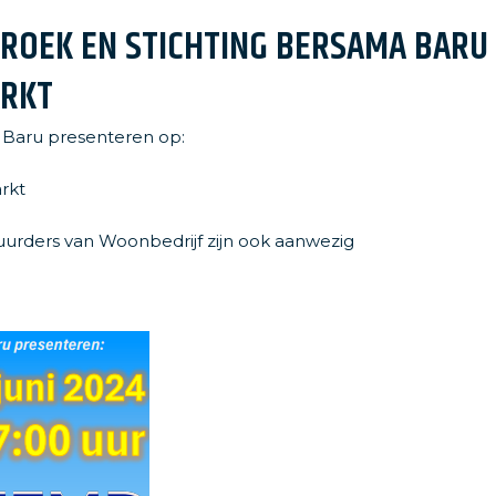
of onderhoud
Aanmelde
ROEK EN STICHTING BERSAMA BARU
RKT
 Baru presenteren op:
rkt
urders van Woonbedrijf zijn ook aanwezig