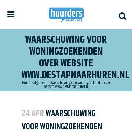
WAARSCHUWING VOOR
WONINGZOEKENDEN
OVER WEBSITE
WWW.DESTAPNAARHUREN.NL
Home
>
Algemeen
>
Waarschuwing voor woningzoekenden over
website www.destapnaarhuren.nl
24 APR
WAARSCHUWING
VOOR WONINGZOEKENDEN